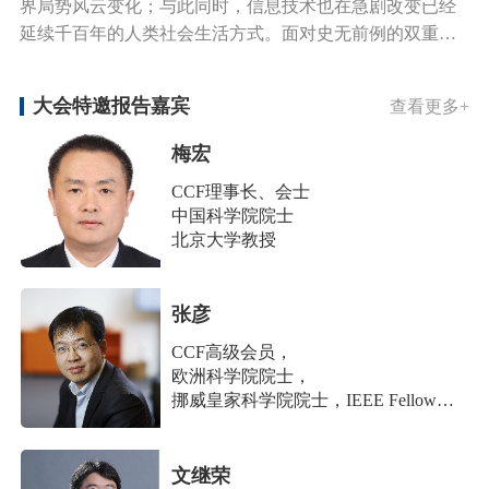
界局势风云变化；与此同时，信息技术也在急剧改变已经
延续千百年的人类社会生活方式。面对史无前例的双重挑
战，当代青年如何在时代大潮中激流勇进，为民族、国家
和全人类作出自己的贡献？在全民焦虑和迷茫的时代，如
大会特邀报告嘉宾
查看更多+
何在思辨与探索中迎接不可预知的未来？5月13日-15日举
办的YEF2021首日思想秀，邀请各界贤达与业界青年共同
梅宏
探讨方略大是。爱奇艺同步在网上开放直播。
CCF理事长、会士
中国科学院院士
北京大学教授
张彦
CCF高级会员，
欧洲科学院院士，
挪威皇家科学院院士，IEEE Fellow，
挪威奥斯陆大学教授
文继荣