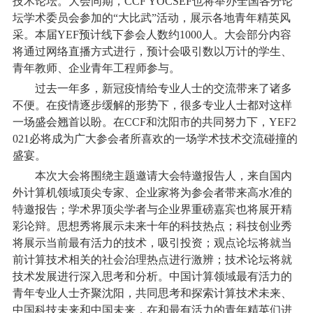
技术论坛。大会同期，CCF YOCSEF也将举办全国各分论
坛学术委员会参加的“大比武”活动，展示各地青年精英风
采。本届YEF预计线下参会人数约1000人。大会部分内容
将通过网络直播方式进行，预计会吸引数以万计的学生、
青年教师、企业青年工程师参与。
过去一年多，新冠疫情给专业人士的交流带来了诸多
不便。在疫情逐步缓解的形势下，很多专业人士都对这样
一场盛会翘首以盼。在CCF和沈阳市的共同努力下，YEF2
021必将成为广大参会者所喜欢的一场学术技术交流碰撞的
盛宴。
本次大会将围绕主题邀请大会特邀报告人，来自国内
外计算机领域顶尖专家、企业家将为参会者带来高水准的
特邀报告；学术界顶尖学者与企业界重磅嘉宾也将展开精
彩论辩。思想秀将展示未来十年的科技热点；科技创业秀
将展示当前最有活力的技术，吸引投资；观点论坛将就当
前计算技术相关的社会治理热点进行激辨；技术论坛将就
技术发展进行深入思考和分析。中国计算领域最有活力的
青年专业人士齐聚沈阳，共同思考和探索计算技术未来、
中国科技未来和中国未来，在和最有活力的青年精英们进